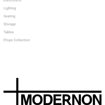
Electronics
Lighting
Seating
Storage
Tables
Props Collection